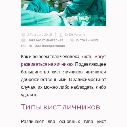
5 February 2018
By Dr Velemir
Пока без коментариев
киста яичника
,
кистэктомия
,
лапароскопия
Как и во всем теле человека,
кисты могут
развиваться на яичниках
. Подавляющее
большинство кист яичников являются
доброкачественными. В зависимости от
случая, их можно либо наблюдать, либо
удалять.
Типы кист яичников
Различают два основных типа кист